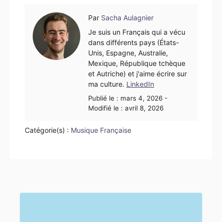
Author
Par
Sacha Aulagnier
Je suis un Français qui a vécu
dans différents pays (États-
Unis, Espagne, Australie,
Mexique, République tchèque
et Autriche) et j'aime écrire sur
ma culture.
LinkedIn
Posté
Publié le :
mars 4, 2026
-
le
Modifié le :
avril 8, 2026
Catégorie(s) :
Musique Française
Navigation de l’article